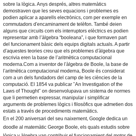
sobre la lògica. Anys després, altres matemàtics
demostraven que les seves equacions i problemes es
podien aplicar a aparells electrònics, com per exemple en
commutadors d'encaminament de telèfon. També deien
alguns que circuits com els interruptors elèctrics es podien
representar amb l’àlgebra “booleana”, i que formaven part
del funcionament bàsic dels equips digitals actuals. A partir
d'aquestes teories creu que els problemes d'àlgebra que
escrivia eren la base de l’aritmètica computacional
moderna.
Com a inventor de l'
àlgebra de Boole
, la base de
l'
aritmètica computacional
moderna, Boole és considerat
com a un dels fundadors del camp de les
ciències de la
computació
. El 1854 va publicar "An Investigation of the
Laws of Thought" on desenvolupava un sistema de normes
que li permetien expressar, manipular i simplificar
arguments de problemes lògics i filosòfics que admetien dos
estats
a través de procediments matemàtics.
En el 200 aniversari del seu naixement, Google dedica un
doodle al matemàtic George Boole, els quals estudis sobre
lògica y àlgebra van contribuir el funcionamient del motor de