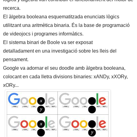
recerca.
El
à
lgebra
booleana
esquematitzada enunciats lògics
utilitzant una aritmètica binaria. És la base de programació
de videojocs i programes informàtics.
El sistema binari de Boole va ser exposat
detalladament
en
u
na investigació sobre les lleis del
pensament
.
Google va adornar el seu doodle amb àlgebra
booleana
,
colocant en cada lletra divisions binaries:
xANDy, xXORy,
xORy...