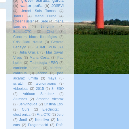
(5)
grover estrada garcia
(5)
walter peña
(5)
JOSEVI
(4)
Jeroni Sais Tomas
(4)
Jordi.C
(4)
Manel Lurbe
(4)
Roser Fuster
(4)
Sebi
(4)
maria
sanchez
(4)
thinglink
(4)
BateriaCTC
(3)
Chej
(3)
Concurs blocs ticnològics
(3)
Cris: Diari d'aula
(3)
Gemma
Beneyto
(3)
JAUME MORERA
(3)
Júlia Gràcia
(3)
Mar Savall
Vives
(3)
María Costa
(3)
Pau
Lurbe
(3)
Tecnologia 4ESO
(3)
corriente alterna
(3)
corriente
continua
(3)
jacobo
(3)
jose
alcaraz jumilla
(3)
maya
(3)
scratch
(3)
tecnomaians
(3)
videojocs
(3)
2015
(2)
3r ESO
(2)
Adriaan Sanchez
(2)
Alumnes
(2)
Arancha Alcaraz
(2)
Benvinguda
(2)
Cristina Espi
(2)
Curs
(2)
Electricitat i
electrònica
(2)
Fira CTC
(2)
Jero
(2)
Jordi
(2)
Kdenlive
(2)
Nou
curs
(2)
Programació
(2)
Rafa