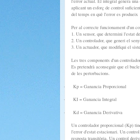
l'error actual. El integral genera una
aplicant un esforç de control suficie
del temps en què l'error es produeix
Per al correcte funcionament d'un co
1. Un sensor, que determini l'estat d
2. Un controlador, que generi el seny
3. Un actuador, que modifiqui el si
Les tres components d'un controlado
Es pretendrà aconseguir que el bucle
de les pertorbacions.
·
Kp = Ganancia Proporcional
·
KI = Ganancia Integral
·
Kd = Ganancia Derivativa
Un controlador proporcional (Kp) tind
l'error d'estat estacionari. Un control
resposta transitòria. Un control deriva