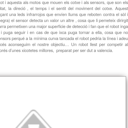
tot i aquesta als motos que mouen els cotxe i als sensors, que son els
itat, la direció , el temps i el sentit del moviment del cotxe. Aquest
ançant una leds infrarrojos que envíen llums que reboten contra el sòl i
negra) el sensor detecta un valor un altre , cosa que li pemeteix dirirgit
rra permetixen una major superficie de detecció i fan que el robot inga
a i puga seguir i en cas de que ixca puga tornar a ella, cosa que no
nsors perqué a la mínima curva tancada el robot pedria la línea i adeu
océs aconseguim el nostre objectiu… Un robot llest per competir al
sprés
d’unes
xicotetes millores, preparat per ser dut a valencia.