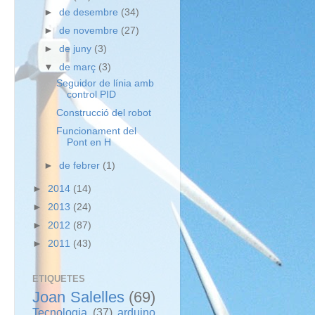
►
de desembre
(34)
►
de novembre
(27)
►
de juny
(3)
▼
de març
(3)
Seguidor de línia amb
control PID
Construcció del robot
Funcionament del
Pont en H
►
de febrer
(1)
►
2014
(14)
►
2013
(24)
►
2012
(87)
►
2011
(43)
ETIQUETES
Joan Salelles
(69)
Tecnologia
(37)
arduino