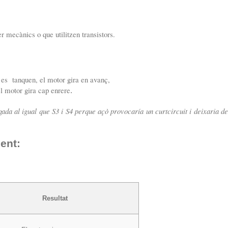
r mecànics o que utilitzen transistors.
4 es tanquen, el motor gira en avanç,
 motor gira cap enrere
.
ada al igual que S3 i S4 perque açò provocaría un curtcircuit i deixaria de
ent:
Resultat