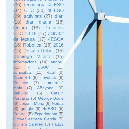
(36)
tecnologia 4 ESO
(34)
CTC
(30)
4t ESO
(29)
activitats
(27)
diari
(18)
diari d'aula
(18)
lectura
(18)
Projectes
CTC 18-19
(17)
activitat
de lectura
(17)
4ESOA
(16)
Robòtica
(16)
2016
(15)
Desafio Robot
(15)
Domingo Villora
(15)
informacions
(14)
andreu
(12)
4 ESOC
(11)
curiositats
(11)
Raúl
(9)
VicentRB
(8)
novetats
(8)
Projecte
(7)
numeració
maia
(7)
ABayona
(6)
Babuino
(6)
Catalin
Purcaras
(6)
George Boole
(6)
Josemi Mena
(6)
Nedas
(6)
google
(6)
4rtESO
(5)
Control
(5)
Experimenta
(5)
Grover estrada Garcia
(5)
Guillem Salelles
(5)
Pau22