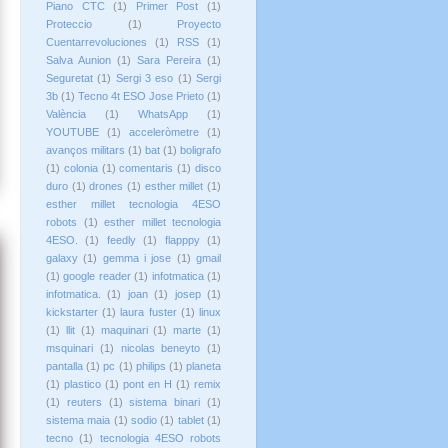
Piano CTC
(1)
Primer Post
(1)
Proteccio
(1)
Proyecto
Cuentarrevoluciones
(1)
RSS
(1)
Salva Aunion
(1)
Sara Pereira
(1)
Seguretat
(1)
Sergi 3 eso
(1)
Sergi
3b
(1)
Tecno 4t ESO Jose Prieto
(1)
València
(1)
WhatsApp
(1)
YOUTUBE
(1)
acceleròmetre
(1)
avanços militars
(1)
bat
(1)
boligrafo
(1)
colonia
(1)
comentaris
(1)
disco
duro
(1)
drones
(1)
esther millet
(1)
esther millet tecnologia 4ESO
robots
(1)
esther millet tecnologia
4ESO.
(1)
feedly
(1)
flapppy
(1)
galaxy
(1)
gemma i jose
(1)
gmail
(1)
google reader
(1)
infotmatica
(1)
infotmatica.
(1)
joan
(1)
josep
(1)
kickstarter
(1)
laura fuster
(1)
linux
(1)
llit
(1)
maquinari
(1)
marte
(1)
msquinari
(1)
nicolas beneyto
(1)
pantalla
(1)
pc
(1)
philips
(1)
planeta
(1)
plastico
(1)
pont en H
(1)
remix
(1)
reuters
(1)
sistema binari
(1)
sistema maia
(1)
sodio
(1)
tablet
(1)
tecno
(1)
tecnologia 4ESO robots