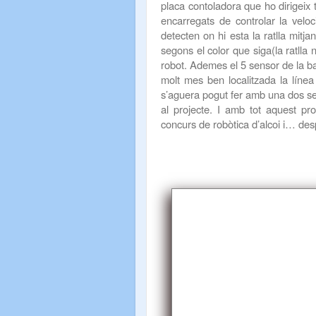
placa contoladora que ho dirigeix 
encarregats de controlar la veloc
detecten on hi esta la ratlla mitj
segons el color que siga(la ratlla 
robot. Ademes el 5 sensor de la ba
molt mes ben localitzada la líne
s’aguera pogut fer amb una dos se
al projecte. I amb tot aquest pr
concurs de
robòtica
d’alcoi i… de