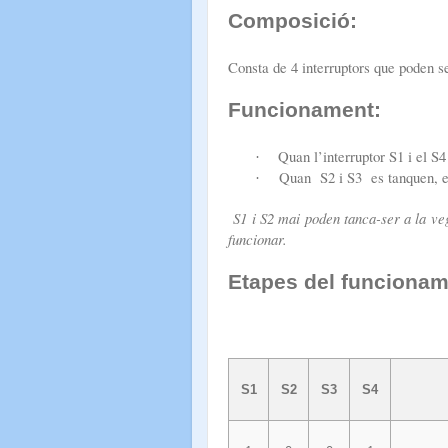
Composició:
Consta de 4 interruptors que poden se
Funcionament:
Quan l’interruptor S1 i el S
·
Quan S2 i S3 es tanquen, el
·
S1 i S2 mai poden tanca-ser a la veg
funcionar.
Etapes del funcionam
S1
S2
S3
S4