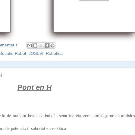
omentaris
Desafio Robot
,
JOSEVI
,
Robòtica
H
Pont en H
ar-lo de manera brusca o baix la seua inercia com també girar en ambdos
ors de potencia i sobretot en robótica.