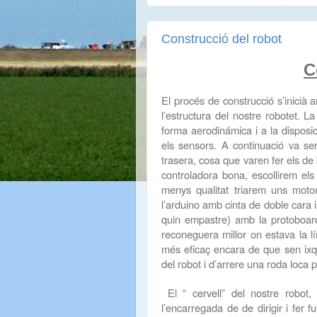
Construcció del robot
C
El procés de construcció s’inicià a
l’estructura del nostre robotet. 
forma aerodinámica i a la disposi
els sensors. A continuació va se
trasera, cosa que varen fer els de 
controladora bona, escollirem els
menys qualitat triarem uns moto
l’arduino amb cinta de doble cara 
quin empastre) amb la protoboard
reconeguera millor on estava la l
més eficaç encara de que sen ixq
del robot i d’arrere una roda loca
El “ cervell” del nostre robot
l’encarregada de de dirigir i fer