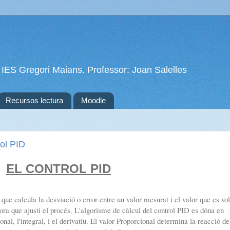
 IES Gregori Maians. Professor: Joan Salelles
Recursos lectura
Moodle
rol PID
EL CONTROL PID
ue calcula la desviació o error entre un valor mesurat i el valor que es vol
tora que ajusti el procés. L'algorisme de càlcul del control PID es dóna en
onal, l'integral, i el derivatiu. El valor Proporcional determina la reacció de