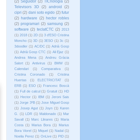
(2)
Seguidor
(2)
TICnologia
(2)
Televisors 3D
(2)
android
(2)
cipri
(2)
dani soto egido
(2)
futur
(2)
hardware
(2)
hector robles
(2)
programari
(2)
samsung
(2)
software
(2)
teclatCTC
(2)
2013
(1)
2018
(1)
2D
(1)
3 d'ESO Cristina
Moncho
(1)
3D
(1)
3ESO
(1)
3c
(1)
3doodler
(1)
AC/DC
(1)
Adrià Gosp
(1)
Adrià Gosp CTC
(1)
Ali Ejaz
(1)
Andrea Mena
(1)
Andreu Gràcia
Salort
(1)
Antivirus
(1)
BMW
(1)
Calendari
(1)
Comparativa
(1)
Cristina Coronado
(1)
Cristina
Huertas
(1)
ELECTRICITAT
(1)
ERB
(1)
ESO
(1)
Francesc Boscà
(1)
Full de calcul
(1)
Gratuit
(1)
HD
(1)
Hector
(1)
IBM
(1)
Jeroni Sais
(1)
Jorge 3ºB
(1)
Jose Miguel Gosp
(1)
Josep Agut
(1)
Joyn
(1)
Karen
G.
(1)
LDR
(1)
Maldonado
(1)
Mar
Savall
(1)
Marc Llinares
(1)
Maria
Costa
(1)
Marius Bora
(1)
Marius
Bora Viorel
(1)
Miquel
(1)
Nadal
(1)
Noelia Perez
(1)
OnLive
(1)
PID
(1)