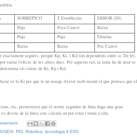
sitòria.
A
SOBREPICO
T Establecim.
ERROR (SS)
Puja
Poco Camvi
Baixa
Puja
Puja
Elimina
Baixa
Baixa
Poc Camvi
 exactament segures, perquè Kp, Ki, i Kd són dependents entre si. De fet,
ot variar l'efecte de les altres dues. Per aquesta raó, la taula ha de usar-se
determina els valors de Ki, Kp i Kd.
classe és la Ki per que te un marge d'error molt menut el que provoca que el
cions, etc, permetexen que el nostre seguidor de linia tinga una gran
 es desvie de la línea este calcula on pot estar i torna a ella.
omentaris
JOSEVI
,
PID
,
Robòtica
,
tecnologia 4 ESO