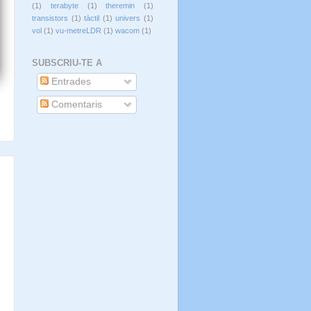
(1)
terabyte
(1)
theremin
(1)
transistors
(1)
tàctil
(1)
univers
(1)
vol
(1)
vu-metreLDR
(1)
wacom
(1)
SUBSCRIU-TE A
Entrades
Comentaris