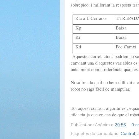
sobrepico, i millorant la resposta tran
Rta a L Cerrado
T.TREPAD
Kp
Baixa
Ki
Baixa
Kd
Poc Camvi
Aquestes correlacions podrien no ser
canviant una d'aquestes variables es p
únicament com a referència quan es 
Nosaltres la qual no hem utilitzat a 
robot no siga fàcil de manipular.
Tot aquest control, algoritmes , equa
eficacia ja que en cas de que el robot
Publicat per
Anònim
a
20:56
0 c
Etiquetes de comentaris:
Control
,