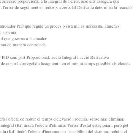
 correcció proporcional a la integral de l'error, això ens assegura que
nt, l'error de seguiment es redueix a zero. El Derivatiu determina la reacció
ntrolador PID que regule un procés o sistema es necessita, almenys:
el sistema
al que governa a l'actuador.
stema de manera controlada
P
I
D
r PID són: part
roporcional, acció
ntegral i acció
erivativa
 de control corregeixi eficaçment i en el mínim temps possible els efectes
rà l'efecte de reduir el temps d'elevació i reduirà, sense mai eliminar,
 integral (Ki) tindrà l'efecte d'eliminar l'error d'estat estacionari, però pot
tiu (Kd) tindrà l'efecte d'incrementar l'estabilitat del sistema, reduint el