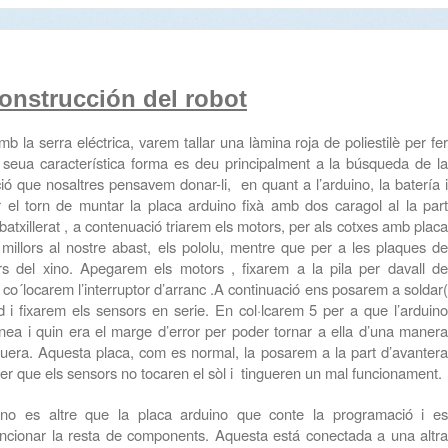
onstrucción del robot
mb la serra eléctrica, varem tallar una làmina roja de poliestilè per fer
La seua característica forma es deu principalment a la búsqueda de la
ció que nosaltres
pensavem
donar-li, en quant a l’arduino, la batería i
r el torn de muntar la placa arduino fixà amb dos caragol al la part
batxillerat , a contenuació triarem els motors, per als cotxes amb placa
 millors al nostre abast, els pololu, mentre que per a les plaques de
rs del xino. Apegarem els motors , fixarem a la pila per davall de
i co´locarem l’interruptor d’arranc .A continuació ens posarem a soldar(
 i fixarem els sensors en serie. En col·lcarem 5 per a que l’arduino
ínea i quin era el marge d’error per poder tornar a ella d’una manera
uera. Aquesta placa, com es normal, la posarem a la part d’avantera
 per que els sensors no tocaren el sòl i tingueren un mal funcionament.
, no es altre que la placa arduino que conte la programació i es
 funcionar la resta de components. Aquesta está conectada a una altra