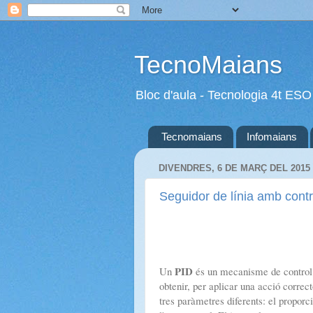
TecnoMaians
Bloc d'aula - Tecnologia 4t ESO
Tecnomaians
Infomaians
DIVENDRES, 6 DE MARÇ DEL 2015
Seguidor de línia amb cont
PID
Un
és un mecanisme de control q
obtenir, per aplicar una acció correc
tres paràmetres diferents: el proporci