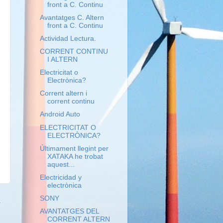
front a C. Continu
Avantatges C. Altern
front a C. Continu
Actividad Lectura.
CORRENT CONTINU
I ALTERN
Electricitat o
Electrònica?
Corrent altern i
corrent continu
Android Auto
ELECTRICITAT O
ELECTRÒNICA?
Últimament llegint per
XATAKA he trobat
aquest...
Electricidad y
electrònica
a
SONY
AVANTATGES DEL
CORRENT ALTERN