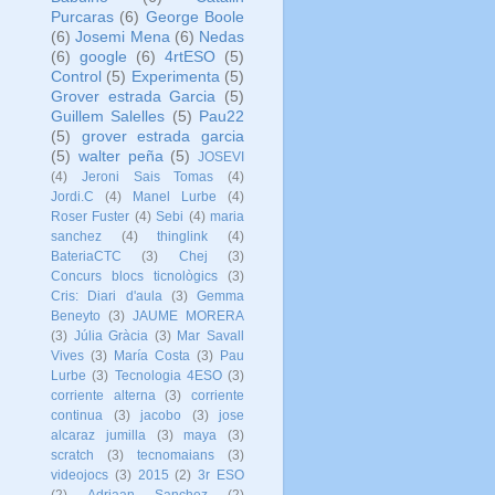
Purcaras
(6)
George Boole
(6)
Josemi Mena
(6)
Nedas
(6)
google
(6)
4rtESO
(5)
Control
(5)
Experimenta
(5)
Grover estrada Garcia
(5)
Guillem Salelles
(5)
Pau22
(5)
grover estrada garcia
(5)
walter peña
(5)
JOSEVI
(4)
Jeroni Sais Tomas
(4)
Jordi.C
(4)
Manel Lurbe
(4)
Roser Fuster
(4)
Sebi
(4)
maria
sanchez
(4)
thinglink
(4)
BateriaCTC
(3)
Chej
(3)
Concurs blocs ticnològics
(3)
Cris: Diari d'aula
(3)
Gemma
Beneyto
(3)
JAUME MORERA
(3)
Júlia Gràcia
(3)
Mar Savall
Vives
(3)
María Costa
(3)
Pau
Lurbe
(3)
Tecnologia 4ESO
(3)
corriente alterna
(3)
corriente
continua
(3)
jacobo
(3)
jose
alcaraz jumilla
(3)
maya
(3)
scratch
(3)
tecnomaians
(3)
videojocs
(3)
2015
(2)
3r ESO