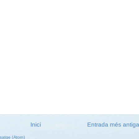
Inici
Entrada més antig
satge (Atom)