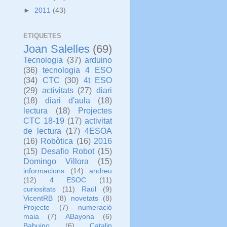
►
2011
(43)
ETIQUETES
Joan Salelles
(69)
Tecnologia
(37)
arduino
(36)
tecnologia 4 ESO
(34)
CTC
(30)
4t ESO
(29)
activitats
(27)
diari
(18)
diari d'aula
(18)
lectura
(18)
Projectes
CTC 18-19
(17)
activitat
de lectura
(17)
4ESOA
(16)
Robòtica
(16)
2016
(15)
Desafio Robot
(15)
Domingo Villora
(15)
informacions
(14)
andreu
(12)
4 ESOC
(11)
curiositats
(11)
Raúl
(9)
VicentRB
(8)
novetats
(8)
Projecte
(7)
numeració
maia
(7)
ABayona
(6)
Babuino
(6)
Catalin