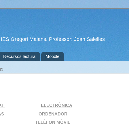
 IES Gregori Maians. Professor: Joan Salelles
Recursos lectura
Moodle
15
AT
ELECTRÒNICA
S ORDENADOR
ELÈFON MÒVIL