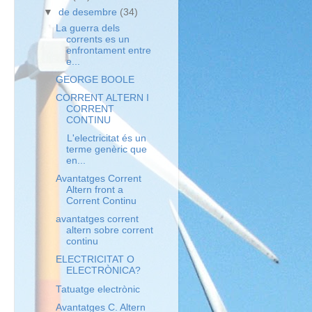
▼
de desembre
(34)
La guerra dels
corrents es un
enfrontament entre
e...
GEORGE BOOLE
CORRENT ALTERN I
CORRENT
CONTINU
L'electricitat és un
terme genèric que
en...
Avantatges Corrent
Altern front a
Corrent Continu
avantatges corrent
altern sobre corrent
continu
ELECTRICITAT O
ELECTRÒNICA?
Tatuatge electrònic
Avantatges C. Altern