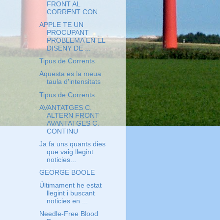
FRONT AL
CORRENT CON...
APPLE TE UN
PROCUPANT
PROBLEMA EN EL
DISENY DE ...
Tipus de Corrents
Aquesta es la meua
taula d'intensitats
Tipus de Corrents.
AVANTATGES C.
ALTERN FRONT
AVANTATGES C.
CONTINU
Ja fa uns quants dies
que vaig llegint
noticies...
GEORGE BOOLE
Últimament he estat
llegint i buscant
noticies en ...
Needle-Free Blood