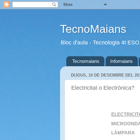
TecnoMaians
Bloc d'aula - Tecnologia 4t ESO
Tecnomaians
Infomaians
DIJOUS, 10 DE DESEMBRE DEL 20
Electricitat o Electrònica?
ELECTRICIT
MICROONDA
LÀMPARA T