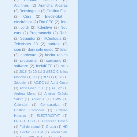
(2)
Adriaan Sanchez
(2)
Alumnes
(2)
Arancha Alcaraz
(2)
Benvinguda
(2)
Cristina Espi
(2)
Curs
(2)
Electricitat i
electrònica
(2)
Fira CTC
(2)
Jero
(2)
Jordi
(2)
Kdenlive
(2)
Nou
curs
(2)
Programació
(2)
Rafa
(2)
Seguidor
(2)
TICnologia
(2)
Televisors 3D
(2)
android
(2)
cipri
(2)
dani soto egido
(2)
futur
(2)
hardware
(2)
hector robles
(2)
programari
(2)
samsung
(2)
software
(2)
teclatCTC
(2)
2013
(1)
2018
(1)
2D
(1)
3 d'ESO Cristina
Moncho
(1)
3D
(1)
3ESO
(1)
3c
(1)
3doodler
(1)
AC/DC
(1)
Adrià Gosp
(1)
Adrià Gosp CTC
(1)
Ali Ejaz
(1)
Andrea Mena
(1)
Andreu Gràcia
Salort
(1)
Antivirus
(1)
BMW
(1)
Calendari
(1)
Comparativa
(1)
Cristina Coronado
(1)
Cristina
Huertas
(1)
ELECTRICITAT
(1)
ERB
(1)
ESO
(1)
Francesc Boscà
(1)
Full de calcul
(1)
Gratuit
(1)
HD
(1)
Hector
(1)
IBM
(1)
Jeroni Sais