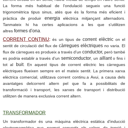
La forma més habitual de l'ondulació segueix una funció
trigonomètrica tipus
sinus
, atès que és la forma més eficient i
energia
pràctica de produir
elèctrica mitjançant alternadors.
Tanmateix hi ha certes aplicacions a les que s'utilitzen
formes d'ona
altres
.
CORRENT CONTINU
:
corrent elèctric
és un tipus de
on el
càrregues elèctriques
sentit de circulació del flux de
no varia. El
conductor,
flux de càrregues es produeix a través d'un
però també
semiconductor
aïllant
es podria establir a través d'un
, un
o fins i
buit
tot al
. En aquest tipus de corrent elèctric les càrregues
elèctriques flueixen sempre en el mateix sentit
.
La primera xarxa
elèctrica comercial,
utilitzava corrent continu.a
Avui
, a causa dels
avantatges delcorrent altern pel que fa a possibilitats de
transformació i transport, les xarxes de transport i distribució
utilitzen de manera exclusiva corrent altern.
TRANSFORMADOR
Un
transformador
és una màquina elèctrica estàtica d'inducció
electromagnètica que permet convertir els valors de
tensió i