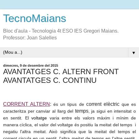
TecnoMaians
Bloc d'aula - Tecnologia 4t ESO IES Gregori Maians.
Professor: Joan Salelles
▼
dimecres, 9 de desembre del 2015
AVANTATGES C. ALTERN FRONT
AVANTATGES C. CONTINU
CORRENT ALTERN
:
corrent elèctric
és un tipus de
que es
temps
caracteritza per canviar al llarg del
, ja sigui en intensitat o
en sentit.
El
voltatge
varia entre els valors màxim i mínim de
manera cíclica, el valor del voltatge és positiu la meitat del temps i
negatiu l'altra meitat. Això significa que la meitat del temps el
corrent circula en un sentit, l'altra meitat de temps en l'altre sentit.