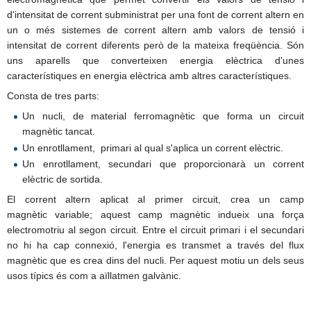
d'intensitat de corrent
subministrat per una font de
corrent altern
en
un o més sistemes de corrent altern amb valors de tensió i
intensitat de corrent diferents però de la mateixa
freqüència
. Són
uns aparells que converteixen energia elèctrica d'unes
característiques en energia elèctrica amb altres característiques
.
Consta de tres parts:
Un nucli, de material ferromagnètic que forma un circuit
magnètic tancat.
Un enrotllament, primari al qual s'aplica un corrent elèctric.
Un enrotllament, secundari que proporcionarà un corrent
elèctric de sortida.
El corrent altern aplicat al primer circuit, crea un camp
magnètic variable; aquest camp magnètic indueix una força
electromotriu al segon circuit. Entre el circuit primari i el secundari
no hi ha cap connexió, l'energia es transmet a través del flux
magnètic que es crea dins del nucli. Per aquest motiu un dels seus
usos típics és com a aïllatmen galvànic
.