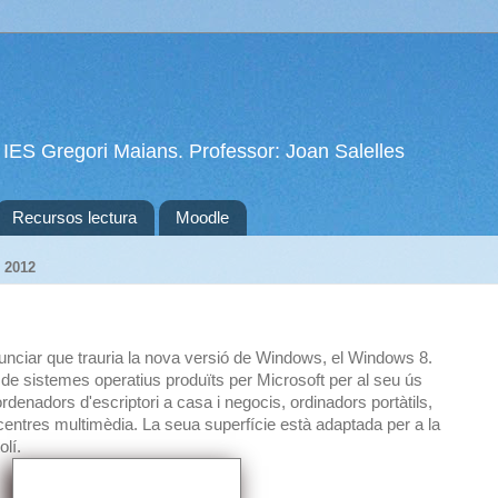
 IES Gregori Maians. Professor: Joan Salelles
Recursos lectura
Moodle
 2012
unciar que trauria la nova versió de Windows, el Windows 8.
e sistemes operatius produïts per Microsoft per al seu ús
rdenadors d'escriptori a casa i negocis, ordinadors portàtils,
 centres multimèdia. La seua superfície està adaptada per a la
olí.