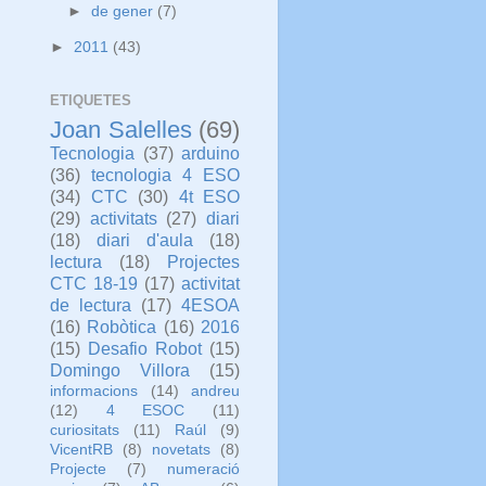
►
de gener
(7)
►
2011
(43)
ETIQUETES
Joan Salelles
(69)
Tecnologia
(37)
arduino
(36)
tecnologia 4 ESO
(34)
CTC
(30)
4t ESO
(29)
activitats
(27)
diari
(18)
diari d'aula
(18)
lectura
(18)
Projectes
CTC 18-19
(17)
activitat
de lectura
(17)
4ESOA
(16)
Robòtica
(16)
2016
(15)
Desafio Robot
(15)
Domingo Villora
(15)
informacions
(14)
andreu
(12)
4 ESOC
(11)
curiositats
(11)
Raúl
(9)
VicentRB
(8)
novetats
(8)
Projecte
(7)
numeració