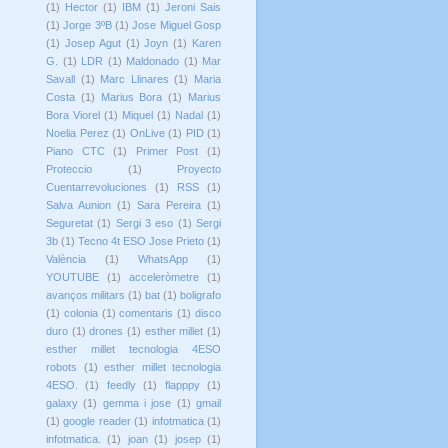
(1)
Hector
(1)
IBM
(1)
Jeroni Sais
(1)
Jorge 3ºB
(1)
Jose Miguel Gosp
(1)
Josep Agut
(1)
Joyn
(1)
Karen
G.
(1)
LDR
(1)
Maldonado
(1)
Mar
Savall
(1)
Marc Llinares
(1)
Maria
Costa
(1)
Marius Bora
(1)
Marius
Bora Viorel
(1)
Miquel
(1)
Nadal
(1)
Noelia Perez
(1)
OnLive
(1)
PID
(1)
Piano CTC
(1)
Primer Post
(1)
Proteccio
(1)
Proyecto
Cuentarrevoluciones
(1)
RSS
(1)
Salva Aunion
(1)
Sara Pereira
(1)
Seguretat
(1)
Sergi 3 eso
(1)
Sergi
3b
(1)
Tecno 4t ESO Jose Prieto
(1)
València
(1)
WhatsApp
(1)
YOUTUBE
(1)
acceleròmetre
(1)
avanços militars
(1)
bat
(1)
boligrafo
(1)
colonia
(1)
comentaris
(1)
disco
duro
(1)
drones
(1)
esther millet
(1)
esther millet tecnologia 4ESO
robots
(1)
esther millet tecnologia
4ESO.
(1)
feedly
(1)
flapppy
(1)
galaxy
(1)
gemma i jose
(1)
gmail
(1)
google reader
(1)
infotmatica
(1)
infotmatica.
(1)
joan
(1)
josep
(1)