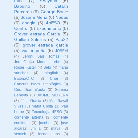
maia
(7)
ABayona
(6)
Babuino
(6)
Catalin
Purcaras
(6)
George Boole
(6)
Josemi Mena
(6)
Nedas
(6)
google
(6)
4rtESO
(5)
Control
(5)
Experimenta
(5)
Grover estrada Garcia
(5)
Guillem Salelles
(5)
Pau22
(5)
grover estrada garcia
(5)
walter peña
(5)
JOSEVI
(4)
Jeroni Sais Tomas
(4)
Jordi.C
(4)
Manel Lurbe
(4)
Roser Fuster
(4)
Sebi
(4)
maria
sanchez
(4)
thinglink
(4)
BateriaCTC
(3)
Chej
(3)
Concurs blocs ticnològics
(3)
Cris: Diari d'aula
(3)
Gemma
Beneyto
(3)
JAUME MORERA
(3)
Júlia Gràcia
(3)
Mar Savall
Vives
(3)
María Costa
(3)
Pau
Lurbe
(3)
Tecnologia 4ESO
(3)
corriente alterna
(3)
corriente
continua
(3)
jacobo
(3)
jose
alcaraz jumilla
(3)
maya
(3)
scratch
(3)
tecnomaians
(3)