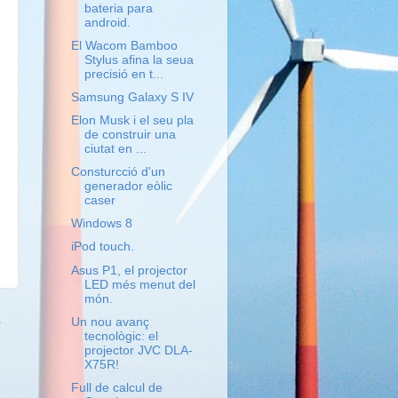
bateria para
android.
El Wacom Bamboo
Stylus afina la seua
precisió en t...
Samsung Galaxy S IV
Elon Musk i el seu pla
de construir una
ciutat en ...
Consturcció d'un
generador eòlic
caser
Windows 8
iPod touch.
Asus P1, el projector
LED més menut del
món.
a
Un nou avanç
tecnològic: el
projector JVC DLA-
X75R!
Full de calcul de