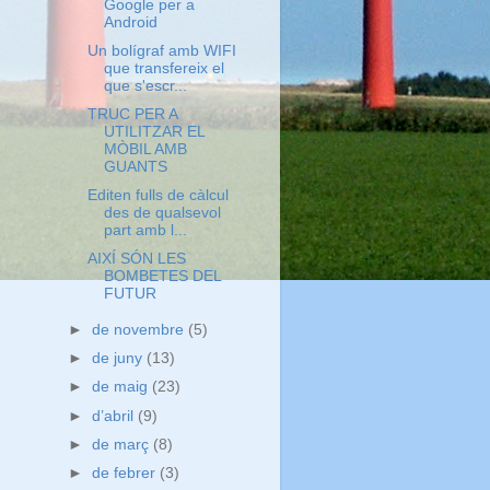
Google per a
Android
Un bolígraf amb WIFI
que transfereix el
que s'escr...
TRUC PER A
UTILITZAR EL
MÒBIL AMB
GUANTS
Editen fulls de càlcul
des de qualsevol
part amb l...
AIXÍ SÓN LES
BOMBETES DEL
FUTUR
►
de novembre
(5)
►
de juny
(13)
►
de maig
(23)
►
d’abril
(9)
►
de març
(8)
►
de febrer
(3)