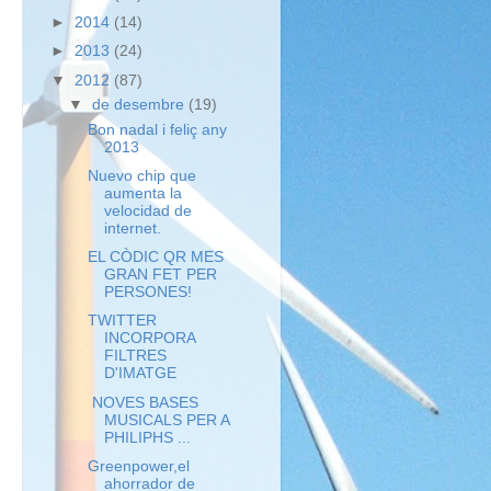
►
2014
(14)
►
2013
(24)
▼
2012
(87)
▼
de desembre
(19)
Bon nadal i feliç any
2013
Nuevo chip que
aumenta la
velocidad de
internet.
EL CÒDIC QR MES
GRAN FET PER
PERSONES!
TWITTER
INCORPORA
FILTRES
D'IMATGE
NOVES BASES
MUSICALS PER A
PHILIPHS ...
Greenpower,el
ahorrador de