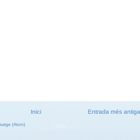
Inici
Entrada més antig
satge (Atom)