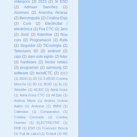
videojocs
(3)
2015
(2)
3r ESO
(2)
Adriaan Sanchez
(2)
Alumnes
(2)
Arancha Alcaraz
(2)
Benvinguda
(2)
Cristina Espi
(2)
Curs
(2)
Electricitat i
electrònica
(2)
Fira CTC
(2)
Jero
(2)
Jordi
(2)
Kdenlive
(2)
Nou
curs
(2)
Programació
(2)
Rafa
(2)
Seguidor
(2)
TICnologia
(2)
Televisors 3D
(2)
android
(2)
cipri
(2)
dani soto egido
(2)
futur
(2)
hardware
(2)
hector robles
(2)
programari
(2)
samsung
(2)
software
(2)
teclatCTC
(2)
2013
(1)
2018
(1)
2D
(1)
3 d'ESO Cristina
Moncho
(1)
3D
(1)
3ESO
(1)
3c
(1)
3doodler
(1)
AC/DC
(1)
Adrià Gosp
(1)
Adrià Gosp CTC
(1)
Ali Ejaz
(1)
Andrea Mena
(1)
Andreu Gràcia
Salort
(1)
Antivirus
(1)
BMW
(1)
Calendari
(1)
Comparativa
(1)
Cristina Coronado
(1)
Cristina
Huertas
(1)
ELECTRICITAT
(1)
ERB
(1)
ESO
(1)
Francesc Boscà
(1)
Full de calcul
(1)
Gratuit
(1)
HD