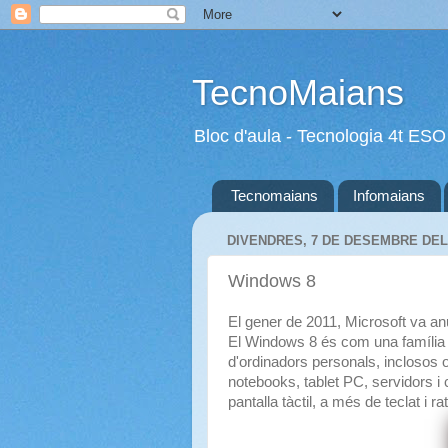
TecnoMaians
Bloc d'aula - Tecnologia 4t ESO
Tecnomaians
Infomaians
DIVENDRES, 7 DE DESEMBRE DEL
Windows 8
El gener de 2011, Microsoft va an
El Windows 8 és com una família d
d'ordinadors personals, inclosos o
notebooks, tablet PC, servidors i
pantalla tàctil, a més de teclat i rat