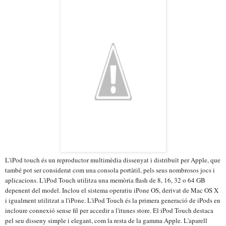
L'iPod touch és un reproductor multimèdia dissenyat i distribuït per Apple, que
també pot ser considerat com una consola portàtil, pels seus nombrosos jocs i
aplicacions. L'iPod Touch utilitza una memòria flash de 8, 16, 32 o 64 GB
depenent del model. Inclou el sistema operatiu iPone OS, derivat de Mac OS X
i igualment utilitzat a l'iPone. L'iPod Touch és la primera generació de iPods en
incloure connexió sense fil per accedir a l'itunes store. El iPod Touch destaca
pel seu disseny simple i elegant, com la resta de la gamma Apple. L'aparell