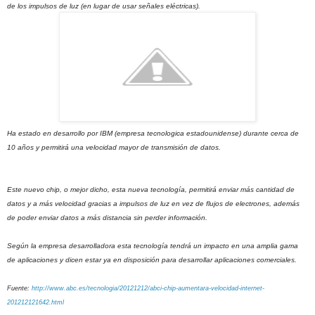
de los impulsos de luz (en lugar de usar señales eléctricas).
Ha estado en desarrollo por
IBM (empresa tecnologica estadounidense)
durante cerca de
10 años y permitirá una velocidad mayor de transmisión de datos.
Este nuevo chip, o mejor dicho, esta nueva tecnología, permitirá enviar más cantidad de
datos y a más velocidad gracias a impulsos de luz en vez de flujos de electrones, además
de poder enviar datos a más distancia sin perder información.
Según la empresa desarrolladora esta tecnología tendrá un impacto en una amplia gama
de aplicaciones y dicen estar ya en disposición para desarrollar aplicaciones comerciales.
Fuente:
http://www.abc.es/tecnologia/20121212/abci-chip-aumentara-velocidad-internet-
201212121642.html