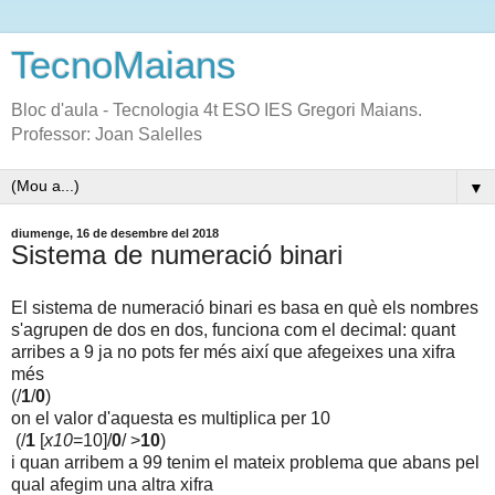
TecnoMaians
Bloc d'aula - Tecnologia 4t ESO IES Gregori Maians.
Professor: Joan Salelles
▼
diumenge, 16 de desembre del 2018
Sistema de numeració binari
El sistema de numeració binari es basa en què els nombres
s'agrupen de dos en dos, funciona com el decimal: quant
arribes a 9 ja no pots fer més així que afegeixes una xifra
més
(/
1
/
0
)
on el valor d'aquesta es multiplica per 10
(/
1
[
x10
=10]/
0
/ >
10
)
i quan arribem a 99 tenim el mateix problema que abans pel
qual afegim una altra xifra