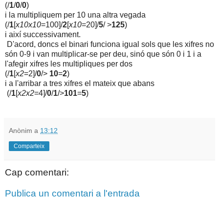
(/
1
/
0
/
0
)
i la multipliquem per 10 una altra vegada
(/
1
[
x10x10
=100]/
2
[
x10
=20]/
5
/ >
125
)
i així successivament.
D'acord, doncs el binari funciona igual sols que les xifres no
són 0-9 i van multiplicar-se per deu, sinó que són 0 i 1 i a
l'afegir xifres les multipliques per dos
(/
1
[
x2
=2]/
0
/>
10
=
2
)
i a l'arribar a tres xifres el mateix que abans
(/
1
[
x2x2
=4]/
0
/
1
/>
101
=
5
)
Anònim
a
13:12
Comparteix
Cap comentari:
Publica un comentari a l'entrada